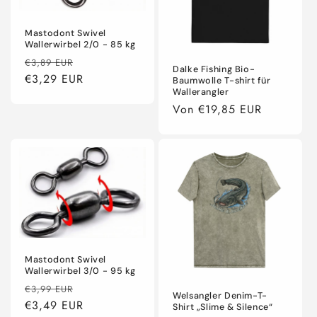
Mastodont Swivel
Wallerwirbel 2/0 - 85 kg
Normaler
Verkaufspreis
€3,89 EUR
Dalke Fishing Bio-
Preis
€3,29 EUR
Baumwolle T-shirt für
Wallerangler
Normaler
Von €19,85 EUR
Preis
Mastodont Swivel
Wallerwirbel 3/0 - 95 kg
Normaler
Verkaufspreis
€3,99 EUR
Welsangler Denim-T-
Preis
€3,49 EUR
Shirt „Slime & Silence“