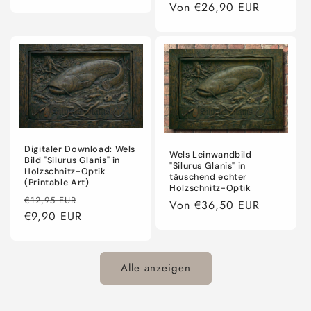
Normaler
Von €26,90 EUR
Preis
Digitaler Download: Wels
Wels Leinwandbild
Bild "Silurus Glanis" in
"Silurus Glanis" in
Holzschnitz-Optik
täuschend echter
(Printable Art)
Holzschnitz-Optik
Normaler
Verkaufspreis
€12,95 EUR
Normaler
Von €36,50 EUR
Preis
€9,90 EUR
Preis
Alle anzeigen