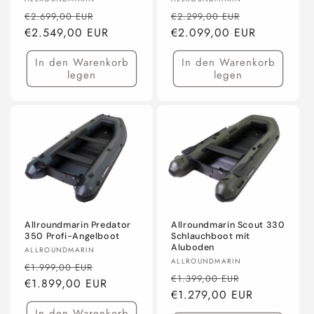
Anbieter:
Anbieter:
Normaler
Verkaufspreis
Normaler
Verkaufsprei
€2.699,00 EUR
€2.299,00 EUR
Preis
€2.549,00 EUR
Preis
€2.099,00 EUR
In den Warenkorb
In den Warenkorb
legen
legen
Allroundmarin Predator
Allroundmarin Scout 330
350 Profi-Angelboot
Schlauchboot mit
Aluboden
Anbieter:
ALLROUNDMARIN
Anbieter:
ALLROUNDMARIN
Normaler
Verkaufspreis
€1.999,00 EUR
Normaler
Verkaufsprei
€1.399,00 EUR
Preis
€1.899,00 EUR
Preis
€1.279,00 EUR
In den Warenkorb