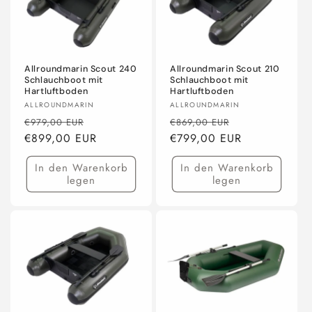
Allroundmarin Scout 240
Allroundmarin Scout 210
Schlauchboot mit
Schlauchboot mit
Hartluftboden
Hartluftboden
Anbieter:
Anbieter:
ALLROUNDMARIN
ALLROUNDMARIN
Normaler
Verkaufspreis
Normaler
Verkaufspreis
€979,00 EUR
€869,00 EUR
Preis
€899,00 EUR
Preis
€799,00 EUR
In den Warenkorb
In den Warenkorb
legen
legen