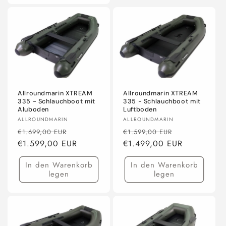
Allroundmarin XTREAM
Allroundmarin XTREAM
335 - Schlauchboot mit
335 - Schlauchboot mit
Aluboden
Luftboden
Anbieter:
Anbieter:
ALLROUNDMARIN
ALLROUNDMARIN
Normaler
Verkaufspreis
Normaler
Verkaufsprei
€1.699,00 EUR
€1.599,00 EUR
Preis
€1.599,00 EUR
Preis
€1.499,00 EUR
In den Warenkorb
In den Warenkorb
legen
legen