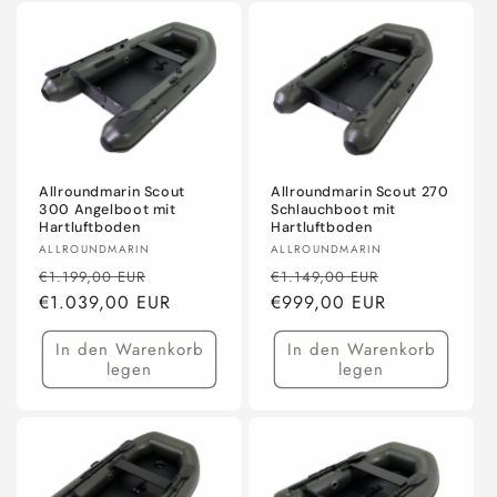
Allroundmarin Scout
Allroundmarin Scout 270
300 Angelboot mit
Schlauchboot mit
Hartluftboden
Hartluftboden
Anbieter:
Anbieter:
ALLROUNDMARIN
ALLROUNDMARIN
Normaler
Verkaufspreis
Normaler
Verkaufsprei
€1.199,00 EUR
€1.149,00 EUR
Preis
€1.039,00 EUR
Preis
€999,00 EUR
In den Warenkorb
In den Warenkorb
legen
legen