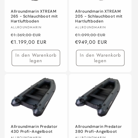
Allroundmarin XTREAM
Allroundmarin XTREAM
265 - Schlauchboot mit
205 - Schlauchboot mit
Hartluftboden
Hartluftboden
Anbieter:
Anbieter:
ALLROUNDMARIN
ALLROUNDMARIN
Normaler
Verkaufspreis
Normaler
Verkaufsprei
€1.369,00 EUR
€1.099,00 EUR
Preis
€1.199,00 EUR
Preis
€949,00 EUR
In den Warenkorb
In den Warenkorb
legen
legen
Allroundmarin Predator
Allroundmarin Predator
430 Profi-Angelboot
380 Profi-Angelboot
ALLROUNDMARIN
ALLROUNDMARIN