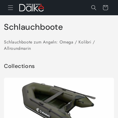
Direkt
zum
Warenkorb
Inhalt
K
Schlauchboote
a
Schlauchboote zum Angeln: Omega / Kolibri /
t
Allroundmarin
e
Collections
g
o
r
i
e