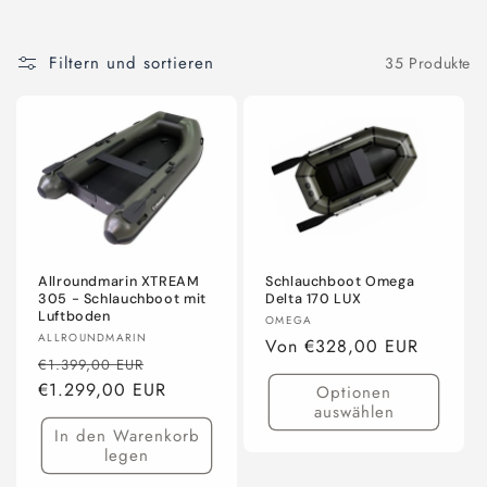
Filtern und sortieren
35 Produkte
Allroundmarin XTREAM
Schlauchboot Omega
305 - Schlauchboot mit
Delta 170 LUX
Luftboden
Anbieter:
OMEGA
Anbieter:
ALLROUNDMARIN
Normaler
Von €328,00 EUR
Normaler
Verkaufspreis
€1.399,00 EUR
Preis
Preis
€1.299,00 EUR
Optionen
auswählen
In den Warenkorb
legen