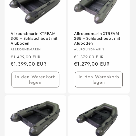
Allroundmarin XTREAM
Allroundmarin XTREAM
305 - Schlauchboot mit
265 - Schlauchboot mit
Aluboden
Aluboden
Anbieter:
Anbieter:
ALLROUNDMARIN
ALLROUNDMARIN
Normaler
Verkaufspreis
Normaler
Verkaufsprei
€1.499,00 EUR
€1.379,00 EUR
Preis
€1.399,00 EUR
Preis
€1.279,00 EUR
In den Warenkorb
In den Warenkorb
legen
legen