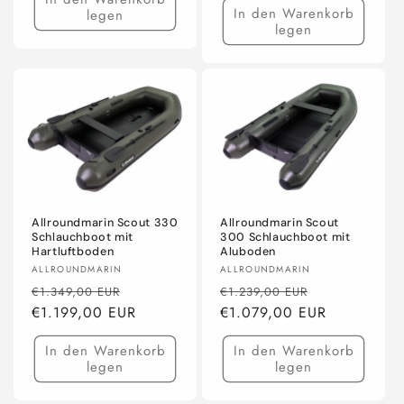
In den Warenkorb
legen
legen
Allroundmarin Scout 330
Allroundmarin Scout
Schlauchboot mit
300 Schlauchboot mit
Hartluftboden
Aluboden
Anbieter:
Anbieter:
ALLROUNDMARIN
ALLROUNDMARIN
Normaler
Verkaufspreis
Normaler
Verkaufsprei
€1.349,00 EUR
€1.239,00 EUR
Preis
€1.199,00 EUR
Preis
€1.079,00 EUR
In den Warenkorb
In den Warenkorb
legen
legen