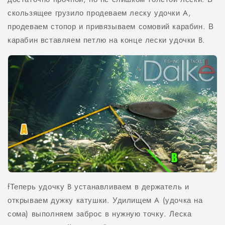
скользящее грузило продеваем леску удочки A,
продеваем стопор и привязываем сомовий карабин. В
карабин вставляем петлю на конце лески удочки B.
fТеперь удочку B устанавливаем в держатель и
открываем дужку катушки. Удилищем A (удочка на
сома) выполняем заброс в нужную точку. Леска