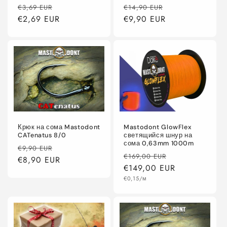
Обычная
Цена
Обычная
Цена
€3,69 EUR
€14,90 EUR
цена
€2,69 EUR
со
цена
€9,90 EUR
со
скидкой
скидкой
Крюк на сома Mastodont
Mastodont GlowFlex
CATenatus 8/0
светящийся шнур на
сома 0,63mm 1000m
Обычная
Цена
€9,90 EUR
Обычная
Цена
€169,00 EUR
цена
€8,90 EUR
со
цена
€149,00 EUR
со
скидкой
Цена
€0,15/м
скидкой
за
единицу