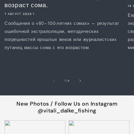
возраст сома.
14 
7 АВГУСТ 2026 Г.
Ев
Сообщения о «80–100-летних сомах» — результат
эк
ошибочной экстраполяции, методических
св
погрешностей прошлых веков или журналистских
ра
путаниц массы сома с его возрастом.
ми
из
1
/
4
New Photos / Follow Us on Instagram
@vitali_dalke_fishing