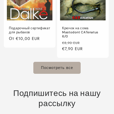
Подарочный сертификат
Крючок на сома
для рыбаков
Mastodont CATenatus
6/0
Обычная
От €10,00 EUR
Обычная
Цена
€8,90 EUR
цена
цена
€7,90 EUR
со
скидкой
Посмотреть все
Подпишитесь на нашу
рассылку