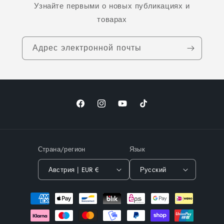
Узнайте первыми о новых публикациях и
товарах
Адрес электронной почты
Facebook
Instagram
YouTube
TikTok
Страна/регион
Язык
Австрия | EUR €
Русский
Способы
оплаты