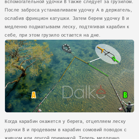
вспомогательной удочки B также следует за грузилом.
После заброса устанавливаем удочку A в держатель,
ослабив фрикцион катушки. Затем берем удочку B и
медленно подматываем леску, подтягивая карабин к
себе, при этом грузило остается на дне.
Когда карабин окажется у берега, отцепляем леску
удочки B и продеваем в карабин сомовий поводок с
живцом или другой приманкой. Теперь медленно