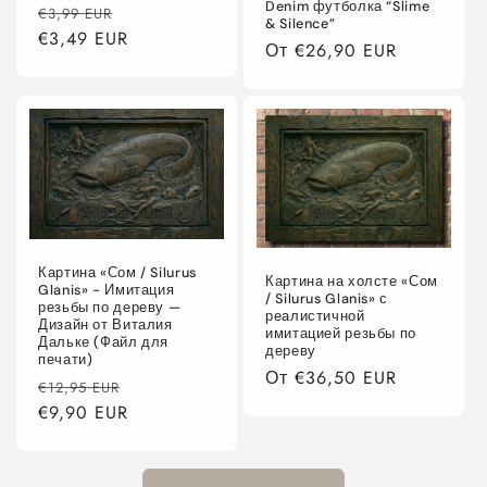
Denim футболка “Slime
Обычная
Цена
€3,99 EUR
& Silence”
цена
€3,49 EUR
со
Обычная
От €26,90 EUR
скидкой
цена
Картина «Сом / Silurus
Картина на холсте «Сом
Glanis» - Имитация
/ Silurus Glanis» с
резьбы по дереву —
реалистичной
Дизайн от Виталия
имитацией резьбы по
Дальке (Файл для
дереву
печати)
Обычная
От €36,50 EUR
Обычная
Цена
€12,95 EUR
цена
цена
€9,90 EUR
со
скидкой