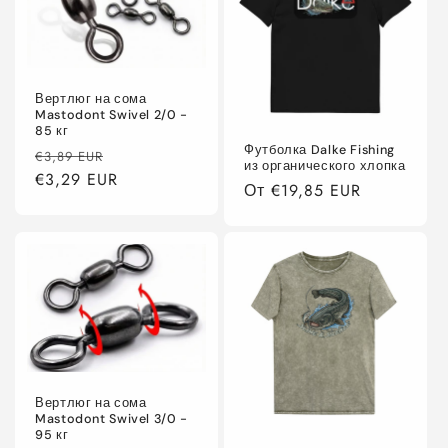
Вертлюг на сома
Mastodont Swivel 2/0 -
85 кг
Футболка Dalke Fishing
Обычная
Цена
€3,89 EUR
из органического хлопка
цена
€3,29 EUR
со
Обычная
От €19,85 EUR
скидкой
цена
Вертлюг на сома
Mastodont Swivel 3/0 -
95 кг