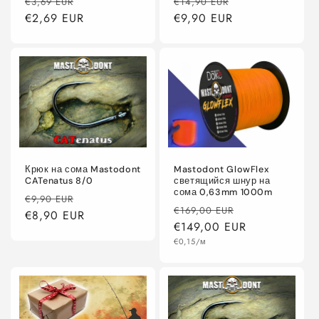
Обычная
Цена
Обычная
Цена
€3,69 EUR
€14,90 EUR
цена
€2,69 EUR
со
цена
€9,90 EUR
со
скидкой
скидкой
Крюк на сома Mastodont
Mastodont GlowFlex
CATenatus 8/0
светящийся шнур на
сома 0,63mm 1000m
Обычная
Цена
€9,90 EUR
Обычная
Цена
€169,00 EUR
цена
€8,90 EUR
со
цена
€149,00 EUR
со
скидкой
Цена
€0,15/м
скидкой
за
единицу