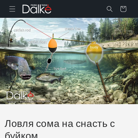
Перейти
к
Корзина
контенту
Ловля сома на снасть с
буйком