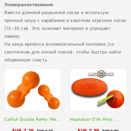
Усовершенствование
Вместо длинной разрывной лески я использую
прочный шнур с карабином и коротким отрезком лески
(15–30 см). Это экономит материал и упрощает
замену.
На шнур крепится вспомогательный поплавок (со
светлячком для ночной ловли), чтобы быстро найти
оборванную снасть.
Catfish Double Rattle- Wels
Mastodont EVA Wels-
Rassel 4 Stück
Unterwasserpose 18 Gr
EUR 2.39
EUR 2.89
EUR 3.69
EUR 3.89