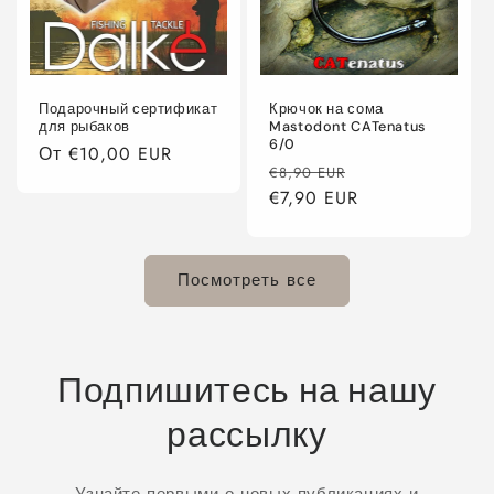
Подарочный сертификат
Крючок на сома
для рыбаков
Mastodont CATenatus
6/0
Обычная
От €10,00 EUR
Обычная
Цена
€8,90 EUR
цена
цена
€7,90 EUR
со
скидкой
Посмотреть все
Подпишитесь на нашу
рассылку