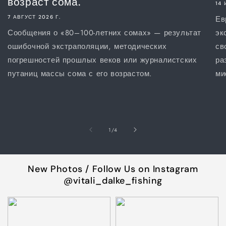
возраст сома.
14 
7 АВГУСТ 2026 Г.
Ев
Сообщения о «80–100-летних сомах» — результат
эк
ошибочной экстраполяции, методических
св
погрешностей прошлых веков или журналистских
ра
путаниц массы сома с его возрастом.
ми
из
1
/
4
New Photos / Follow Us on Instagram
@vitali_dalke_fishing