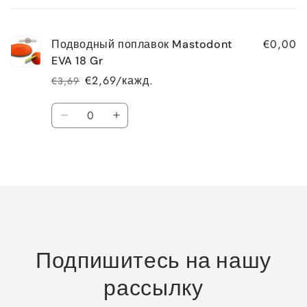
€0,00
Подводный поплавок Mastodont
EVA 18 Gr
€2,69/кажд.
€3,69
Обычная
Цена
цена
со
Количество
скидкой
Уменьшить
Увеличить
количество
количество
Default
Default
Загрузка…
Title
Title
Подпишитесь на нашу
рассылку