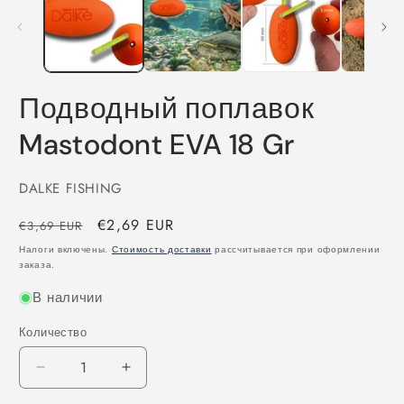
1
2
в
в
модальном
м
окне
о
Подводный поплавок
Mastodont EVA 18 Gr
DALKE FISHING
Обычная
Цена
€2,69 EUR
€3,69 EUR
цена
со
Налоги включены.
Стоимость доставки
рассчитывается при оформлении
заказа.
скидкой
В наличии
Количество
Количество
Уменьшить
Увеличить
количество
количество