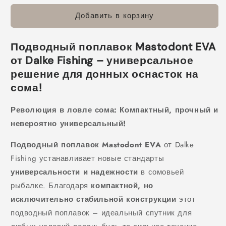
Подводный
Подводный
Добавить в корзину
поплавок
поплавок
Mastodont
Mastodont
EVA
EVA
Подводный поплавок Mastodont EVA
18
18
Gr
Gr
от Dalke Fishing – универсальное
решение для донных оснасток на
сома!
Революция в ловле сома: Компактный, прочный и
невероятно универсальный!
Подводный поплавок Mastodont EVA
от Dalke
Fishing устанавливает новые стандарты
универсальности и надежности
в сомовьей
рыбалке. Благодаря
компактной, но
исключительно стабильной конструкции
этот
подводный поплавок – идеальный спутник для